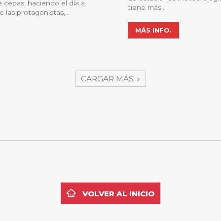
e cepas, haciendo el día a
tiene más...
iñedo mucho más eficiente. Entre las protagonistas,...
MÁS INFO.
CARGAR MÁS
VOLVER AL INICIO