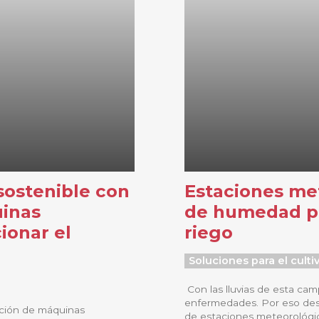
sostenible con
Estaciones me
uinas
de humedad par
ionar el
riego
Soluciones para el culti
Con las lluvias de esta ca
enfermedades. Por eso des
ción de máquinas
de estaciones meteorológica