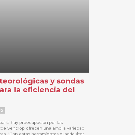
teorológicas y sondas
a la eficiencia del
vo
mpaña hay preocupación por las
de Sencrop ofrecen una amplia variedad
s. "Con estas herramientas el agricultor