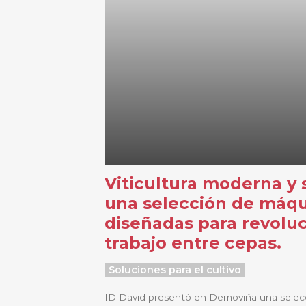
Viticultura moderna y 
una selección de máq
diseñadas para revoluc
trabajo entre cepas.
Soluciones para el cultivo
ID David presentó en Demoviña una selec